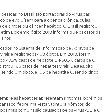
pessoas no Brasil são portadoras do vírus das
sco de evoluírem para a doença crônica, cujas
 de cirrose ou câncer hepático. O Brasil registrou
Boletim Epidemiológico 2018 informa que os casos da
 anos.
ficados no Sistema de Informação de Agravos de
virais e registrados 408 óbitos. Em 2018, foram
ndo 49,5% casos de hepatite B e 50,5% casos de C.
istrou 186 casos de hepatites virais. Destes, oito
, sendo um óbito, e 103 de hepatite C, sendo cinco
 sempre as hepatites apresentam sintomas, porém os
ansaço, febre, mal-estar, tontura, vômitos, dor
tipos mais comuns são causados pelos vírus A, B e C.