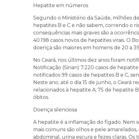
Hepatite em números
Segundo o Ministério da Saúde, milhões de 
hepatites B e C e não sabem, correndo o ri
consequências mais graves são a ocorrência
40.198 casos novos de hepatites virais. O 
doença são maiores em homens de 20 a 39
No Ceará, nos últimos dez anos foram noti
Notificação (Sinan) 7.220 casos de hepatite 
notificados 99 casos de hepatites B e C, se
Neste ano, até o dia 15 de junho, o Ceará reg
relacionados à hepatite A; 75 de hepatite B
óbitos.
Doença silenciosa
A hepatite é a inflamação do fígado. Nem
mais comuns são olhos e pele amarelados, c
abdominal, urina escura e fezes claras. Os 