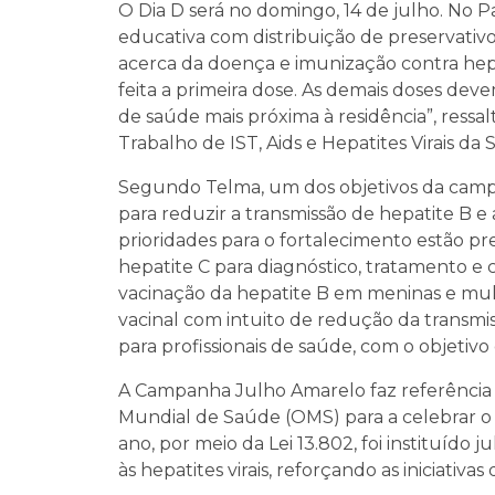
O Dia D será no domingo, 14 de julho. No P
educativa com distribuição de preservativo
acerca da doença e imunização contra hepa
feita a primeira dose. As demais doses dev
de saúde mais próxima à residência”, ressa
Trabalho de IST, Aids e Hepatites Virais da S
Segundo Telma, um dos objetivos da camp
para reduzir a transmissão de hepatite B 
prioridades para o fortalecimento estão pr
hepatite C para diagnóstico, tratamento e
vacinação da hepatite B em meninas e mul
vacinal com intuito de redução da transmis
para profissionais de saúde, com o objetivo 
A Campanha Julho Amarelo faz referência 
Mundial de Saúde (OMS) para a celebrar o D
ano, por meio da Lei 13.802, foi instituíd
às hepatites virais, reforçando as iniciativa