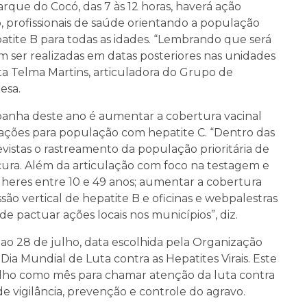
arque do Cocó, das 7 às 12 horas, haverá ação
, profissionais de saúde orientando a população
tite B para todas as idades. “Lembrando que será
em ser realizadas em datas posteriores nas unidades
lta Telma Martins, articuladora do Grupo de
esa.
anha deste ano é aumentar a cobertura vacinal
e ações para população com hepatite C. “Dentro das
evistas o rastreamento da população prioritária de
 cura. Além da articulação com foco na testagem e
heres entre 10 e 49 anos; aumentar a cobertura
são vertical de hepatite B e oficinas e webpalestras
de pactuar ações locais nos municípios”, diz.
ao 28 de julho, data escolhida pela Organização
ia Mundial de Luta contra as Hepatites Virais. Este
o julho como mês para chamar atenção da luta contra
s de vigilância, prevenção e controle do agravo.