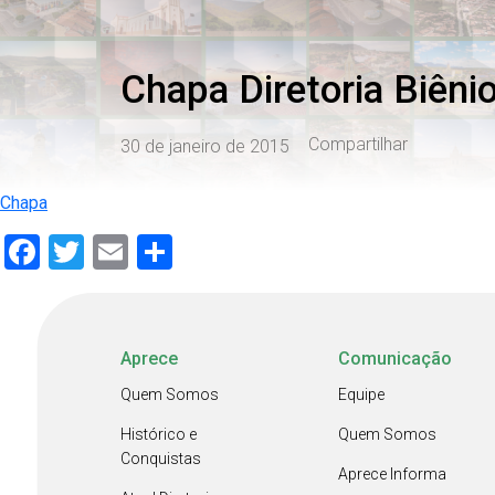
Chapa Diretoria Biên
Compartilhar
30 de janeiro de 2015
Chapa
Facebook
Twitter
Email
Share
Aprece
Comunicação
Quem Somos
Equipe
Histórico e
Quem Somos
Conquistas
Aprece Informa