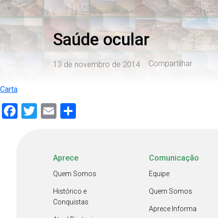
Saúde ocular
Compartilhar
13 de novembro de 2014
Carta
Facebook
Twitter
Email
Share
Aprece
Comunicação
Quem Somos
Equipe
Histórico e
Quem Somos
Conquistas
Aprece Informa