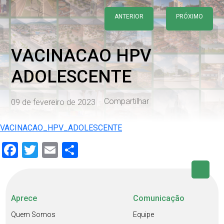
ANTERIOR
PRÓXIMO
VACINACAO HPV
ADOLESCENTE
Compartilhar
09 de fevereiro de 2023
VACINACAO_HPV_ADOLESCENTE
Facebook
Twitter
Email
Share
Aprece
Comunicação
Quem Somos
Equipe