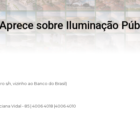
Aprece sobre Iluminação Púb
o s/n, vizinho ao Banco do Brasil)
ana Vidal ‐ 85 | 4006 4018 |4006 4010