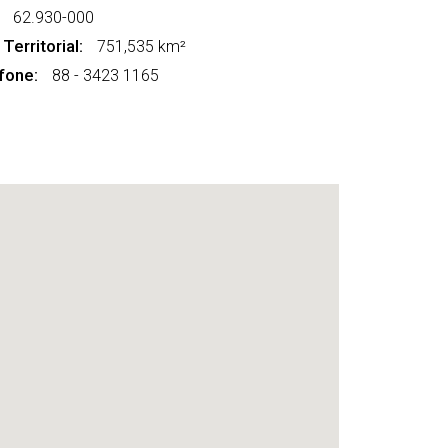
62.930-000
Territorial:
751,535 km²
fone:
88 - 3423 1165