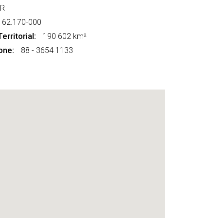
AR
62.170-000
erritorial:
190 602 km²
one:
88 - 3654 1133