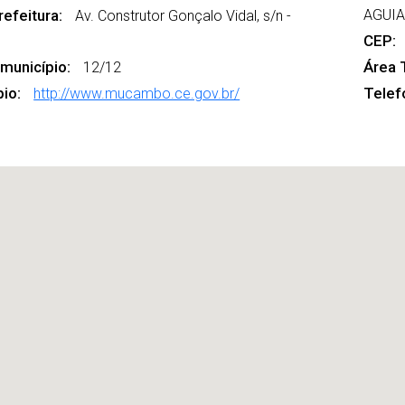
efeitura:
AGUI
Av. Construtor Gonçalo Vidal, s/n -
CEP:
 município:
Área T
12/12
pio:
Telef
http://www.mucambo.ce.gov.br/