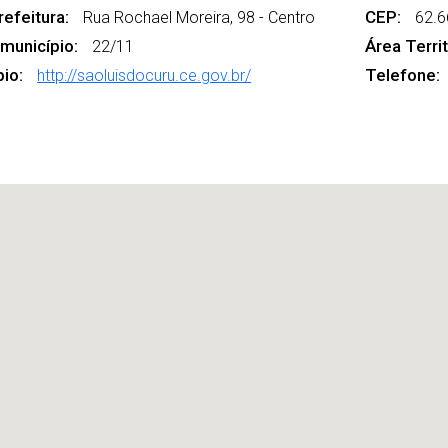
efeitura:
CEP:
Rua Rochael Moreira, 98 - Centro
62.6
 município:
Área Territ
22/11
pio:
Telefone:
http://saoluisdocuru.ce.gov.br/