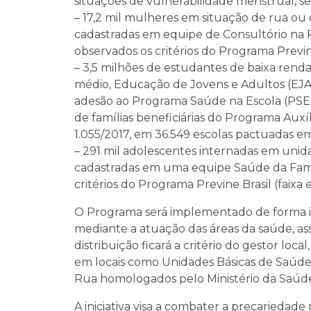
situações de vulnerabilidade menstrual, s
– 17,2 mil mulheres em situação de rua ou 
cadastradas em equipe de Consultório na 
observados os critérios do Programa Previne 
– 3,5 milhões de estudantes de baixa renda
médio, Educação de Jovens e Adultos (EJA)
adesão ao Programa Saúde na Escola (PSE
de famílias beneficiárias do Programa Auxíli
1.055/2017, em 36.549 escolas pactuadas em
– 291 mil adolescentes internadas em uni
cadastradas em uma equipe Saúde da Famíl
critérios do Programa Previne Brasil (faixa e
O Programa será implementado de forma in
mediante a atuação das áreas da saúde, ass
distribuição ficará a critério do gestor lo
em locais como Unidades Básicas de Saúde,
Rua homologados pelo Ministério da Saúd
A iniciativa visa a combater a precariedade