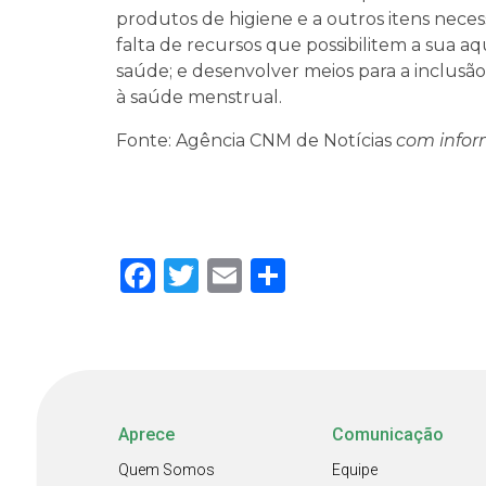
produtos de higiene e a outros itens nece
falta de recursos que possibilitem a sua aq
saúde; e desenvolver meios para a inclus
à saúde menstrual.
Fonte: Agência CNM de Notícias
com info
Facebook
Twitter
Email
Share
Aprece
Comunicação
Quem Somos
Equipe