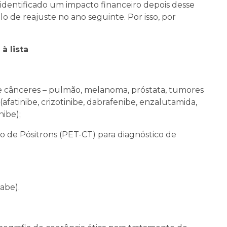
identificado um impacto financeiro depois desse
lo de reajuste no ano seguinte. Por isso, por
à lista
e cânceres – pulmão, melanoma, próstata, tumores
afatinibe, crizotinibe, dabrafenibe, enzalutamida,
nibe);
 de Pósitrons (PET-CT) para diagnóstico de
abe).