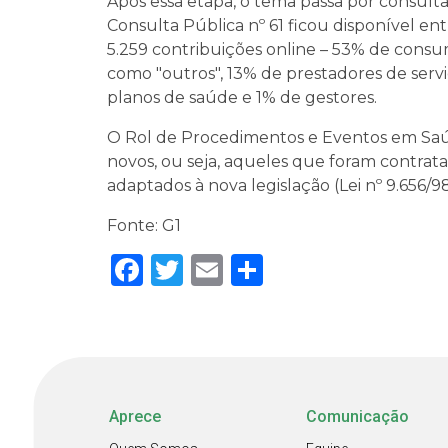
Após essa etapa, o tema passa por consulta
Consulta Pública nº 61 ficou disponível en
5.259 contribuições online – 53% de consu
como "outros", 13% de prestadores de serv
planos de saúde e 1% de gestores.
O Rol de Procedimentos e Eventos em Saúd
novos, ou seja, aqueles que foram contrata
adaptados à nova legislação (Lei nº 9.656/98)
Fonte: G1
Facebook
Twitter
Email
Share
Aprece
Comunicação