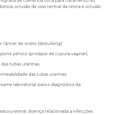
ografia de coerência ótica para tratamento do
ética, oclusão de veia central da retina e oclusão
.
e câncer de ovário (debulking);
uporte pélvico (prolapso de cúpula vaginal);
 das tubas uterinas;
ermeabilidade das tubas uterinas.
xame laboratorial para o diagnóstico da
esicoureteral, doença relacionada a infecções