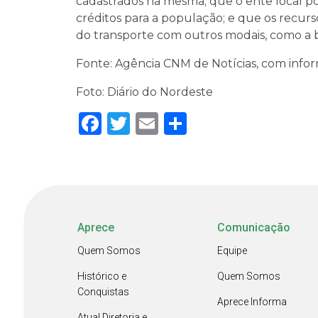
cadastrados na mesma; que o ente local pos
créditos para a população; e que os recurso
do transporte com outros modais, como a b
Fonte: Agência CNM de Notícias, com inf
Foto: Diário do Nordeste
Facebook
Twitter
Email
Share
Aprece
Comunicação
Quem Somos
Equipe
Histórico e
Quem Somos
Conquistas
Aprece Informa
Atual Diretoria e