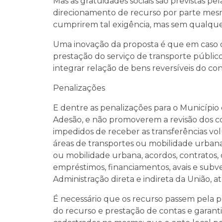
Mas as gratuidades sociais são previstas pe
direcionamento de recurso por parte mesm
cumprirem tal exigência, mas sem qualquer
Uma inovação da proposta é que em caso d
prestação do serviço de transporte público 
integrar relação de bens reversíveis do con
Penalizações
E dentre as penalizações para o Municípi
Adesão, e não promoverem a revisão dos c
impedidos de receber as transferências vol
áreas de transportes ou mobilidade urbana;
ou mobilidade urbana, acordos, contratos,
empréstimos, financiamentos, avais e sub
Administração direta e indireta da União, a
É necessário que os recurso passem pela pl
do recurso e prestação de contas e garantin