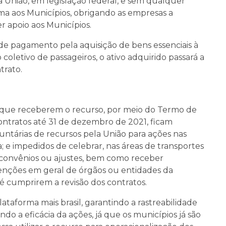
la União, em legislação federal, e sem qualquer
a aos Municípios, obrigando as empresas a
 apoio aos Municípios.
e pagamento pela aquisição de bens essenciais à
coletivo de passageiros, o ativo adquirido passará a
trato.
o que receberem o recurso, por meio do Termo de
ontratos até 31 de dezembro de 2021, ficam
untárias de recursos pela União para ações nas
 e impedidos de celebrar, nas áreas de transportes
 convênios ou ajustes, bem como receber
venções em geral de órgãos ou entidades da
té cumprirem a revisão dos contratos.
ataforma mais brasil, garantindo a rastreabilidade
do a eficácia da ações, já que os municípios já são