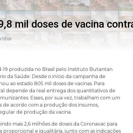
,8 mil doses de vacina contr
tilhar
d-19 produzida no Brasil pelo Instituto Butantan
ério da Saúde. Desde o início da campanha de
tinou ao estado 805 mil doses de vacinas. Para
ral depende da real entrega dos quantitativos de
 imunizantes. Esses, por sua vez, trabalham com um
es de acordo com a produção dos insumos,
egular de produção da vacina.
buindo mais 2,6 milhões de doses da Coronavac para
a proporcional e igualitária, junto com as indicações