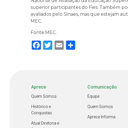
Nacional de Avaliação da Educação Superio
superior participantes do Fies. Também po
avaliados pelo Sinaes, mas que estejam au
MEC.
Fonte:MEC.
Facebook
Twitter
Email
Share
Aprece
Comunicação
Quem Somos
Equipe
Histórico e
Quem Somos
Conquistas
Aprece Informa
Atual Diretoria e