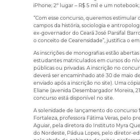
iPhone; 2º lugar – R$ 5 mil e um notebook; 
“Com esse concurso, queremos estimular o 
campos da história, sociologia e antropol
ex-governador do Ceará José Parsifal Barro
o conceito de Cearensidade”, justifica o em
As inscrições de monografias estão aberta
estudantes matriculados em cursos do níve
públicas ou privadas. A inscrição no concur
deverá ser encaminhado até 30 de maio de 
enviado após a inscrição no site). Uma cópi
Eliane (avenida Desembargador Moreira, 21
concurso está disponível no site.
A solenidade de lançamento do concurso fo
Fortaleza, professora Fátima Veras, pelo p
Aguiar, pela diretora do Instituto Myra Que
do Nordeste, Pádua Lopes, pelo diretor-edi