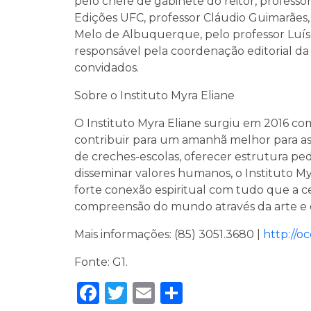
pelo chefe de gabinete do reitor, professo
Edições UFC, professor Cláudio Guimarães, 
Melo de Albuquerque, pelo professor Luís 
responsável pela coordenação editorial da 
convidados.
Sobre o Instituto Myra Eliane
O Instituto Myra Eliane surgiu em 2016 co
contribuir para um amanhã melhor para as
de creches-escolas, oferecer estrutura pe
disseminar valores humanos, o Instituto 
forte conexão espiritual com tudo que a
compreensão do mundo através da arte e
Mais informações: (85) 3051.3680 |
http://o
Fonte: G1.
Facebook
Twitter
Email
Share