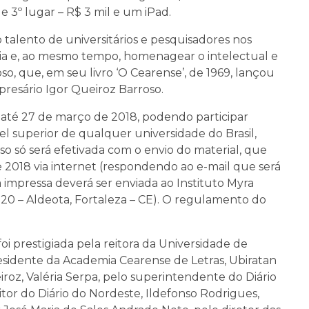
e 3º lugar – R$ 3 mil e um iPad.
talento de universitários e pesquisadores nos
ogia e, ao mesmo tempo, homenagear o intelectual e
so, que, em seu livro ‘O Cearense’, de 1969, lançou
presário Igor Queiroz Barroso.
s até 27 de março de 2018, podendo participar
l superior de qualquer universidade do Brasil,
so só será efetivada com o envio do material, que
2018 via internet (respondendo ao e-mail que será
a impressa deverá ser enviada ao Instituto Myra
20 – Aldeota, Fortaleza – CE). O regulamento do
i prestigiada pela reitora da Universidade de
residente da Academia Cearense de Letras, Ubiratan
iroz, Valéria Serpa, pelo superintendente do Diário
tor do Diário do Nordeste, Ildefonso Rodrigues,