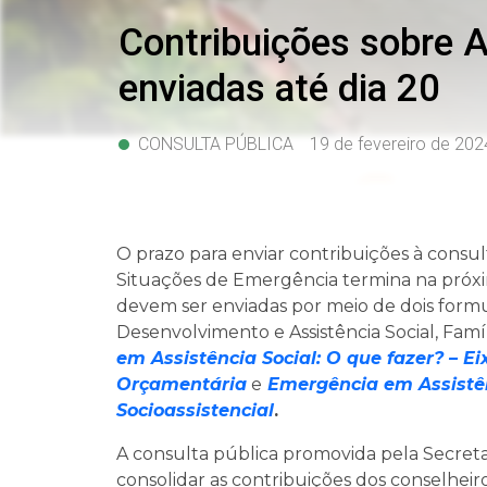
Contribuições sobre A
enviadas até dia 20
CONSULTA PÚBLICA
19 de fevereiro de 202
O prazo para enviar contribuições à consult
Situações de Emergência termina na próxima
devem ser enviadas por meio de dois formulá
Desenvolvimento e Assistência Social, Fam
em Assistência Social: O que fazer? – E
Orçamentária
e
Emergência em Assistênc
Socioassistencial
.
A consulta pública promovida pela Secretar
consolidar as contribuições dos conselheir