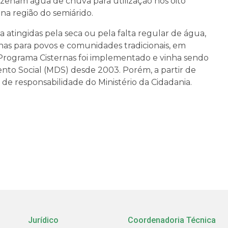
azenam água de chuva para utilização nos oito
na região do semiárido.
da atingidas pela seca ou pela falta regular de água,
nas para povos e comunidades tradicionais, em
 O Programa Cisternas foi implementado e vinha sendo
ento Social (MDS) desde 2003. Porém, a partir de
 de responsabilidade do Ministério da Cidadania.
Jurídico
Coordenadoria Técnica