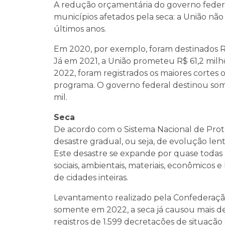
A redução orçamentária do governo feder
municípios afetados pela seca: a União n
últimos anos.
Em 2020, por exemplo, foram destinados R
Já em 2021, a União prometeu R$ 61,2 milh
2022, foram registrados os maiores cortes
programa. O governo federal destinou som
mil.
Seca
De acordo com o Sistema Nacional de Prote
desastre gradual, ou seja, de evolução len
Este desastre se expande por quase todas 
sociais, ambientais, materiais, econômicos
de cidades inteiras.
Levantamento realizado pela Confederaçã
somente em 2022, a seca já causou mais de
registros de 1.599 decretações de situaçã