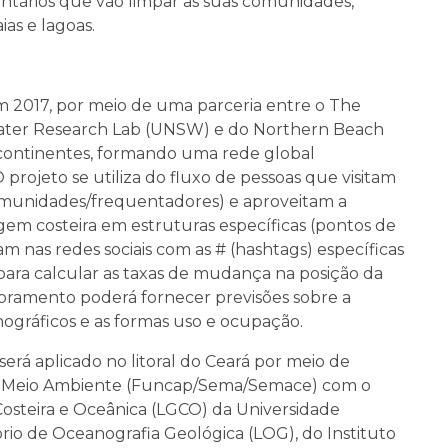
untários que vão limpar as suas comunidades,
aias e lagoas.
m 2017, por meio de uma parceria entre o The
Water Research Lab (UNSW) e do Northern Beach
 continentes, formando uma rede global
projeto se utiliza do fluxo de pessoas que visitam
comunidades/frequentadores) e aproveitam a
gem costeira em estruturas específicas (pontos de
ham nas redes sociais com as # (hashtags) específicas
 para calcular as taxas de mudança na posição da
toramento poderá fornecer previsões sobre a
nográficos e as formas uso e ocupação.
será aplicado no litoral do Ceará por meio de
fe Meio Ambiente (Funcap/Sema/Semace) com o
osteira e Oceânica (LGCO) da Universidade
rio de Oceanografia Geológica (LOG), do Instituto