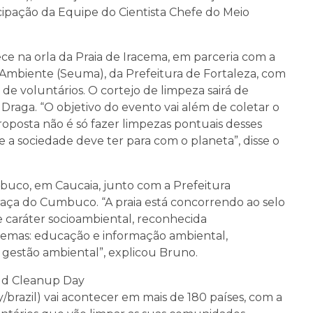
icipação da Equipe do Cientista Chefe do Meio
ece na orla da Praia de Iracema, em parceria com a
 Ambiente (Seuma), da Prefeitura de Fortaleza, com
de voluntários. O cortejo de limpeza sairá de
 Draga. “O objetivo do evento vai além de coletar o
roposta não é só fazer limpezas pontuais desses
 a sociedade deve ter para com o planeta”, disse o
co, em Caucaia, junto com a Prefeitura
Praça do Cumbuco. “A praia está concorrendo ao selo
e caráter socioambiental, reconhecida
temas: educação e informação ambiental,
 gestão ambiental”, explicou Bruno.
ld Cleanup Day
brazil) vai acontecer em mais de 180 países, com a