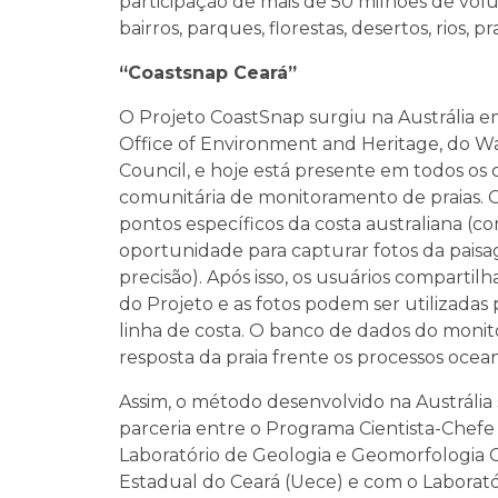
participação de mais de 50 milhões de vol
bairros, parques, florestas, desertos, rios, pr
“Coastsnap Ceará”
O Projeto CoastSnap surgiu na Austrália e
Office of Environment and Heritage, do 
Council, e hoje está presente em todos os
comunitária de monitoramento de praias. O 
pontos específicos da costa australiana (
oportunidade para capturar fotos da paisa
precisão). Após isso, os usuários compartil
do Projeto e as fotos podem ser utilizadas
linha de costa. O banco de dados do moni
resposta da praia frente os processos ocea
Assim, o método desenvolvido na Austrália 
parceria entre o Programa Cientista-Che
Laboratório de Geologia e Geomorfologia C
Estadual do Ceará (Uece) e com o Laborató