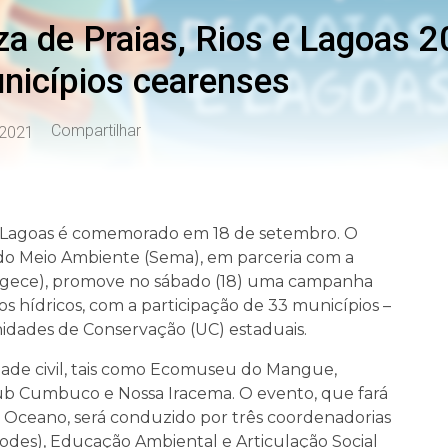
a de Praias, Rios e Lagoas 
nicípios cearenses
Compartilhar
 2021
 e Lagoas é comemorado em 18 de setembro. O
 do Meio Ambiente (Sema), em parceria com a
agece), promove no sábado (18) uma campanha
s hídricos, com a participação de 33 municípios –
nidades de Conservação (UC) estaduais.
dade civil, tais como Ecomuseu do Mangue,
b Cumbuco e Nossa Iracema. O evento, que fará
 Oceano, será conduzido por três coordenadorias
des), Educação Ambiental e Articulação Social