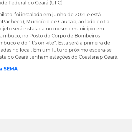
ade Federal do Ceará (UFC).
piloto, foi instalada em junho de 2021 e está
pPacheco), Município de Caucaia, ao lado do La
rojeto será instalada no mesmo município em
 Cumbuco, no Posto do Corpo de Bombeiros
uco e do “It’s on kite”. Esta será a primeira de
aladas no local. Em um futuro próximo espera-se
osta do Ceará tenham estações do Coastsnap Ceará.
la SEMA