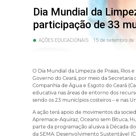
Dia Mundial da Limpez
participação de 33 mu
AÇÕES EDUCACIONAIS
15 de setembro de
O Dia Mundial da Limpeza de Praias, Rios
Governo do Ceará, por meio da Secretaria
Companhia de Água e Esgoto do Ceará (C
educativa nas áreas de entorno dos recurso
sendo os 23 municípios costeiros – e nas U
A ação terá apoio de movimentos da socie
Apremace-Aquiraz, Oceano sem Bituca, Hu
parte da programação alusiva à Década do
da SEMA: Desenvolvimento Sustentável (Co