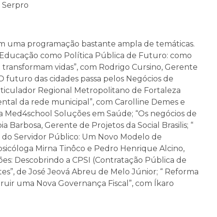
 Serpro
 em uma programação bastante ampla de temáticas.
“Educação como Política Pública de Futuro: como
al transformam vidas”, com Rodrigo Cursino, Gerente
O futuro das cidades passa pelos Negócios de
rticulador Regional Metropolitano de Fortaleza
ntal da rede municipal”, com Carolline Demes e
a Med4school Soluções em Saúde; “Os negócios de
ia Barbosa, Gerente de Projetos da Social Brasilis; “
ão do Servidor Público: Um Novo Modelo de
psicóloga Mirna Tinôco e Pedro Henrique Alcino,
ções: Descobrindo a CPSI (Contratação Pública de
tes”, de José Jeová Abreu de Melo Júnior; “ Reforma
struir uma Nova Governança Fiscal”, com Íkaro