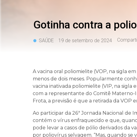
Gotinha contra a polio
Comparti
SAÚDE
19 de setembro de 2024
A vacina oral poliomielite (VOP, na sigla e
menos de dois meses. Popularmente conhec
vacina inativada poliomielite (VIP, na sigla
com a representante do Comitê Materno-Inf
Frota, a previsão é que a retirada da VOP 
Ao participar da 26ª Jornada Nacional de 
contém o vírus enfraquecido e que, quando 
pode levar a casos de pólio derivados da 
por poliovírus selvagem. “Mas, quando se 