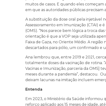
muitos de casos. E quando eles começam a 
em que as autoridades públicas precisam a
A substituição da dose oral pela injetável 
Assessoramento em Imunização (CTAI) e 
(OMS). “Nos parece bem lógica a troca das va
orientação é que a VOP seja utilizada ape
Faixa de Gaza, no Oriente Médio. A região no
descartados para pólio, um confirmado e 
Ana lembrou que, entre 2019 e 2021, cerca
totalmente doses da vacinação de rotina. “A
Vacinas e Imunização, parceria da OMS] tev
meses durante a pandemia”, destacou. Ou
deixam lacunas na imitação incluem emergên
Entenda
Em 2023, o Ministério da Saúde informou q
reforço aplicado aos 15 meses de idade, até 