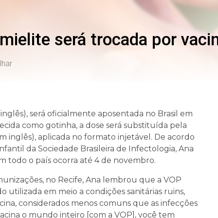
mielite será trocada por vacin
lhar
m inglês), será oficialmente aposentada no Brasil em
ida como gotinha, a dose será substituída pela
 em inglês), aplicada no formato injetável. De acordo
antil da Sociedade Brasileira de Infectologia, Ana
em todo o país ocorra até 4 de novembro.
Imunizações, no Recife, Ana lembrou que a VOP
utilizada em meio a condições sanitárias ruins,
vacina, considerados menos comuns que as infecções
vacina o mundo inteiro [com a VOP], você tem