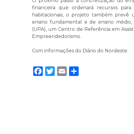
O próximo passo a concretização do emp
financeira que ordenará recursos para
habitacionais, o projeto também prevê 
ensino fundamental e de ensino médio
(UPA), um Centro de Referência em Assis
Empreendedorismo.
Com informações do Diário do Nordeste.
Facebook
Twitter
Email
Share