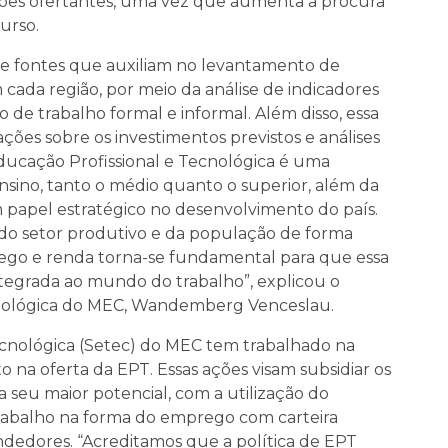
ições ofertantes, uma vez que aumenta a procura
urso.
s e fontes que auxiliam no levantamento de
 cada região, por meio da análise de indicadores
e trabalho formal e informal. Além disso, essa
ões sobre os investimentos previstos e análises
 Educação Profissional e Tecnológica é uma
nsino, tanto o médio quanto o superior, além da
apel estratégico no desenvolvimento do país.
 do setor produtivo e da população de forma
rego e renda torna-se fundamental para que essa
ntegrada ao mundo do trabalho”, explicou o
ecnológica do MEC, Wandemberg Venceslau.
ecnológica (Setec) do MEC tem trabalhado na
 na oferta da EPT. Essas ações visam subsidiar os
a seu maior potencial, com a utilização do
abalho na forma do emprego com carteira
dedores. “Acreditamos que a política de EPT