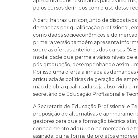
apresenta bons resultados para as institu
pelos cursos definidos com o uso desse rec
A cartilha traz um conjunto de dispositivo
demandas por qualificação profissional, em
como dados socioeconômicos e do mercado d
primeira versão também apresenta informaç
sobre as ofertas anteriores dos cursos. “A
modalidade que permeia vários níveis de e
pós-graduação, desempenhando assim um p
Por isso uma oferta alinhada às demandas
articulada às políticas de geração de emp
mão de obra qualificada seja absorvida e i
secretário de Educação Profissional e T
A Secretaria de Educação Profissional e T
proposição de alternativas e aprimoramento
gestores para que a formação técnica atinj
conhecimento adquirido no mercado de tr
assinada, ou na forma de projetos empreen