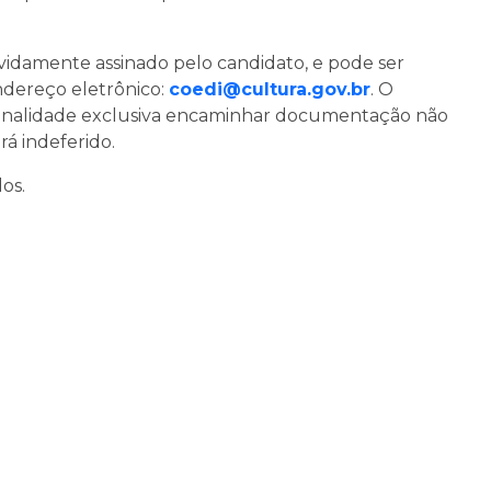
vidamente assinado pelo candidato, e pode ser
dereço eletrônico:
coedi@cultura.gov.br
. O
finalidade exclusiva encaminhar documentação não
rá indeferido.
dos.