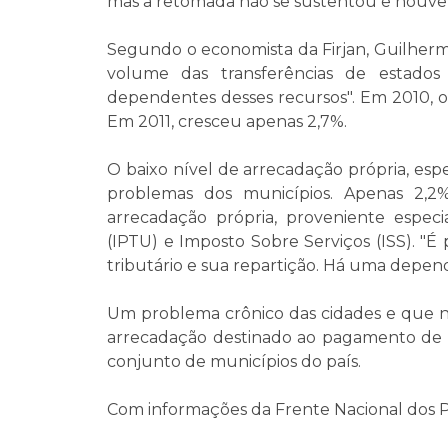
mas a retomada não se sustentou e houve 
Segundo o economista da Firjan, Guilherm
volume das transferências de estados
dependentes desses recursos". Em 2010, o
Em 2011, cresceu apenas 2,7%.
O baixo nível de arrecadação própria, es
problemas dos municípios. Apenas 2,
arrecadação própria, proveniente especi
(IPTU) e Imposto Sobre Serviços (ISS). "É
tributário e sua repartição. Há uma depend
Um problema crônico das cidades e que n
arrecadação destinado ao pagamento de p
conjunto de municípios do país.
Com informações da Frente Nacional dos P