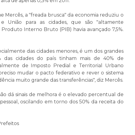
alta de apenas 0,3% em 2011.
e Mercês, a "freada brusca" da economia reduziu o
 e União para as cidades, que são "altamente
 Produto Interno Bruto (PIB) havia avançado 7,5%.
pecialmente das cidades menores, é um dos grandes
2% das cidades do país tinham mais de 40% de
almente de Imposto Predial e Territorial Urbano
 preciso mudar o pacto federativo e rever o sistema
ência muito grande das transferências", diz Mercês.
ão dá sinais de melhora é o elevado percentual de
essoal, oscilando em torno dos 50% da receita do
refeitos