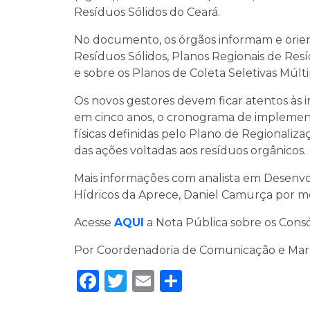
Resíduos Sólidos do Ceará.
No documento, os órgãos informam e orien
Resíduos Sólidos, Planos Regionais de Resí
e sobre os Planos de Coleta Seletivas Múlti
Os novos gestores devem ficar atentos às 
em cinco anos, o cronograma de implementa
físicas definidas pelo Plano de Regionaliza
das ações voltadas aos resíduos orgânicos.
Mais informações com analista em Desenv
Hídricos da Aprece, Daniel Camurça por me
Acesse
AQUI
a Nota Pública sobre os Consó
Por Coordenadoria de Comunicação e Ma
Facebook
Twitter
Email
Share