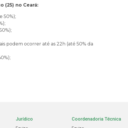
 (25) no Ceará:
de 50%);
%);
 50%);
iais podem ocorrer até as 22h (até 50% da
40%);
Jurídico
Coordenadoria Técnica