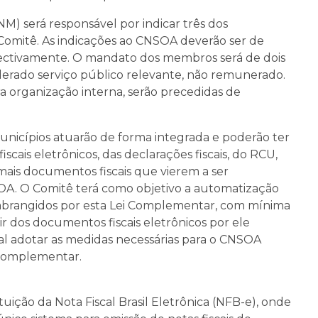
M) será responsável por indicar três dos
Comitê. As indicações ao CNSOA deverão ser de
spectivamente. O mandato dos membros será de dois
derado serviço público relevante, não remunerado.
a organização interna, serão precedidas de
s municípios atuarão de forma integrada e poderão ter
cais eletrônicos, das declarações fiscais, do RCU,
is documentos fiscais que vierem a ser
NSOA. O Comitê terá como objetivo a automatização
os abrangidos por esta Lei Complementar, com mínima
ir dos documentos fiscais eletrônicos por ele
al adotar as medidas necessárias para o CNSOA
i Complementar.
uição da Nota Fiscal Brasil Eletrônica (NFB-e), onde