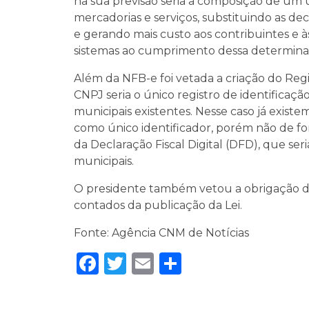
na sua previsão seria a composição de um ú
mercadorias e serviços, substituindo as dec
e gerando mais custo aos contribuintes e 
sistemas ao cumprimento dessa determina
Além da NFB-e foi vetada a criação do Regi
CNPJ seria o único registro de identificaçã
municipais existentes. Nesse caso já existe
como único identificador, porém não de for
da Declaração Fiscal Digital (DFD), que ser
municipais.
O presidente também vetou a obrigação da
contados da publicação da Lei.
Fonte: Agência CNM de Notícias
Facebook
Twitter
Email
Share