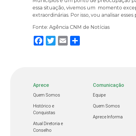
Municípios é um ponto de preocupação pa
essa situação, vivemos um momento excep
extraordinárias. Por isso, vou analisar ess
Fonte: Agência CNM de Notícias
Facebook
Twitter
Email
Share
Aprece
Comunicação
Quem Somos
Equipe
Histórico e
Quem Somos
Conquistas
Aprece Informa
Atual Diretoria e
Conselho