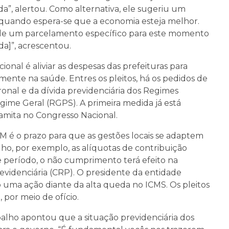
a”, alertou. Como alternativa, ele sugeriu um
 quando espera-se que a economia esteja melhor.
 de um parcelamento específico para este momento
ada]”, acrescentou.
onal é aliviar as despesas das prefeituras para
almente na saúde. Entres os pleitos, há os pedidos de
onal e da dívida previdenciária dos Regimes
gime Geral (RGPS). A primeira medida já está
ramita no Congresso Nacional.
 é o prazo para que as gestões locais se adaptem
lho, por exemplo, as alíquotas de contribuição
e período, o não cumprimento terá efeito na
evidenciária (CRP). O presidente da entidade
o uma ação diante da alta queda no ICMS. Os pleitos
por meio de ofício.
balho apontou que a situação previdenciária dos