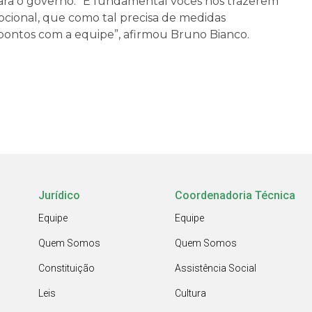
ra o governo. “É fundamental vocês nos trazerem
cional, que como tal precisa de medidas
es pontos com a equipe”, afirmou Bruno Bianco.
Jurídico
Coordenadoria Técnica
Equipe
Equipe
Quem Somos
Quem Somos
Constituição
Assistência Social
Leis
Cultura