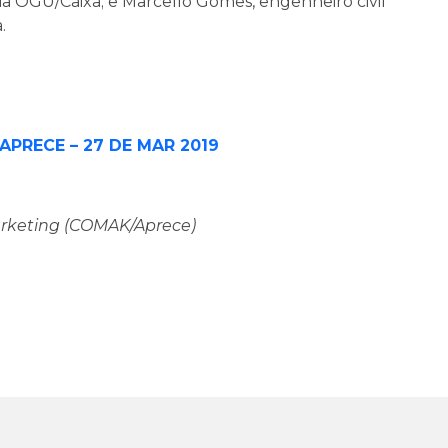
 OGU/Caixa; e Marcello Gomes, engenheiro civil
.
PRECE – 27 DE MAR 2019
rketing (COMAK/Aprece)