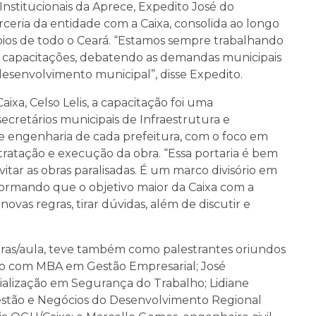
Institucionais da Aprece, Expedito José do
ceria da entidade com a Caixa, consolida ao longo
pios de todo o Ceará. “Estamos sempre trabalhando
o capacitações, debatendo as demandas municipais
senvolvimento municipal”, disse Expedito.
xa, Celso Lelis, a capacitação foi uma
cretários municipais de Infraestrutura e
e engenharia de cada prefeitura, com o foco em
ratação e execução da obra. “Essa portaria é bem
vitar as obras paralisadas. É um marco divisório em
nformando que o objetivo maior da Caixa com a
vas regras, tirar dúvidas, além de discutir e
ras/aula, teve também como palestrantes oriundos
ico com MBA em Gestão Empresarial; José
ialização em Segurança do Trabalho; Lidiane
estão e Negócios do Desenvolvimento Regional