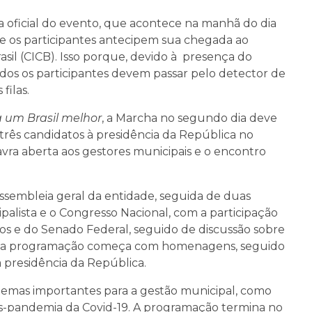
a oficial do evento, que acontece na manhã do dia
que os participantes antecipem sua chegada ao
sil (CICB). Isso porque, devido à presença do
odos os participantes devem passar pelo detector de
filas.
a um Brasil melhor
, a Marcha no segundo dia deve
 três candidatos à presidência da República no
lavra aberta aos gestores municipais e o encontro
 assembleia geral da entidade, seguida de duas
alista e o Congresso Nacional, com a participação
 e do Senado Federal, seguido de discussão sobre
arde, a programação começa com homenagens, seguido
à presidência da República.
temas importantes para a gestão municipal, como
 pós-pandemia da Covid-19. A programação termina no