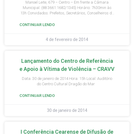
Manoel Leite, 679 – Centro – Em frente a Câmara
Municipal. (88 3661.1682/1345) Horário: 7h30min às
13h Convidados: Prefeitos, Secretários, Conselheiros de
Direito, Técnicos, Promotores, Juízes, Primeiras-Damas,
Câmara Municipal. Programação: 1º PAINEL-
CONTINUAR LENDO
Acessibilidade e Urbanidade das Cidades, com
Sensibilidade de Todos para o Direito de Ir e Vir com
4 de fevereiro de 2014
Independência 2º PAINEL – – As instâncias de Defesa e
de Garantias de Direitos Sociais e Participação Social:
Fóruns, Conselhos e Ministério Público. Palestra –
Implantação do FID nos municípios cearenses. Cada
Lançamento do Centro de Referência
Município poderá participar com até cinco pessoas
(Prefeito, Secretários, Conselheiros de direitos,
e Apoio à Vítima de Violência – CRAVV
primeiras-damas, promotores, juízes, câmara
municipal e técnico), onde terão a chance de aprofundar
Data: 30 de janeiro de 2014 Hora: 15h Local: Auditório
seus conhecimentos acerca de Temas como
do Centro Cultural Dragão do Mar
Acessibilidade e Urbanidade, o Direito de ir e vir,
instâncias de defesa e de garantias de direitos sociais,
CONTINUAR LENDO
como fóruns, conselhos e Ministério Público.
30 de janeiro de 2014
I Conferência Cearense de Difusão de