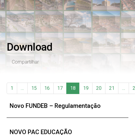
Download
Compartilhar
1
…
15
16
17
18
19
20
21
…
Novo FUNDEB – Regulamentação
NOVO PAC EDUCAÇÃO