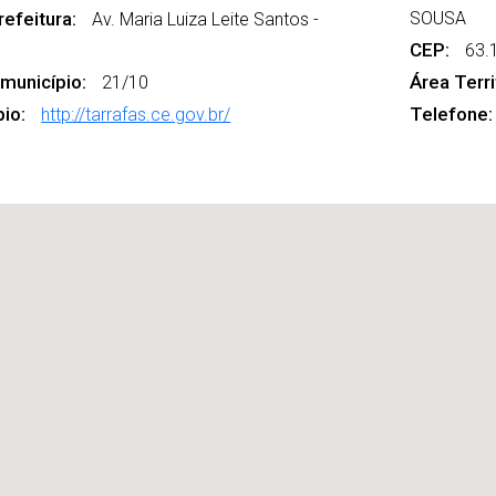
efeitura:
SOUSA
Av. Maria Luiza Leite Santos -
CEP:
63.
 município:
Área Territ
21/10
pio:
Telefone:
http://tarrafas.ce.gov.br/