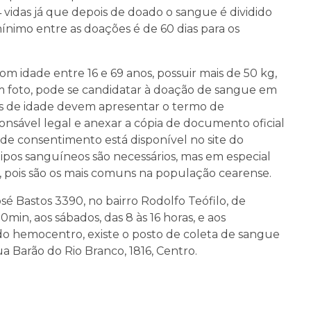
4 vidas já que depois de doado o sangue é dividido
nimo entre as doações é de 60 dias para os
m idade entre 16 e 69 anos, possuir mais de 50 kg,
 foto, pode se candidatar à doação de sangue em
 de idade devem apresentar o termo de
onsável legal e anexar a cópia de documento oficial
de consentimento está disponível no site do
 tipos sanguíneos são necessários, mas em especial
vo, pois são os mais comuns na população cearense.
é Bastos 3390, no bairro Rodolfo Teófilo, de
min, aos sábados, das 8 às 16 horas, e aos
 do hemocentro, existe o posto de coleta de sangue
ua Barão do Rio Branco, 1816, Centro.