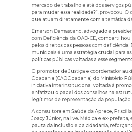
mercado de trabalho e até dos serviços públ
para mudar essa realidade?”, provocou. O
que atuam diretamente com a temática da
Emerson Damasceno, advogado e president
com Deficiência da OAB-CE, compartilhou sua
pelos direitos das pessoas com deficiência
municipais é uma estratégia crucial para ass
políticas públicas voltadas a esse segmento
O promotor de Justiça e coordenador auxi
Cidadania (CAOCidadania) do Ministério Pú
iniciativa interinstitucional voltada à promo
enfatizou o papel dos conselhos na estrut
legítimos de representação da população c
A consultora em Saúde da Aprece, Priscill
Joacy Júnior, na live. Médica e ex-prefeit
pauta da inclusão e da cidadania, reforça