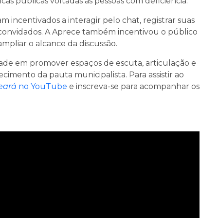
as públicas voltadas às pessoas com deficiência.
m incentivados a interagir pelo chat, registrar suas
 convidados. A Aprece também incentivou o público
 ampliar o alcance da discussão.
ade em promover espaços de escuta, articulação e
ecimento da pauta municipalista. Para assistir ao
eará
no YouTube
e inscreva-se para acompanhar os