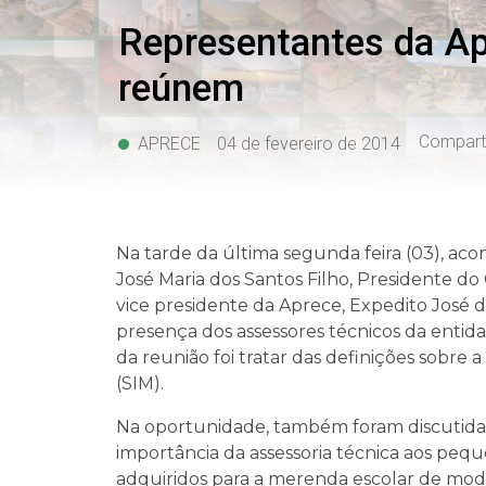
Representantes da Ap
reúnem
Comparti
APRECE
04 de fevereiro de 2014
Na tarde da última segunda feira (03), a
José Maria dos Santos Filho, Presidente do
vice presidente da Aprece, Expedito José 
presença dos assessores técnicos da entidad
da reunião foi tratar das definições sobre
(SIM).
Na oportunidade, também foram discutidas
importância da assessoria técnica aos peq
adquiridos para a merenda escolar de mod