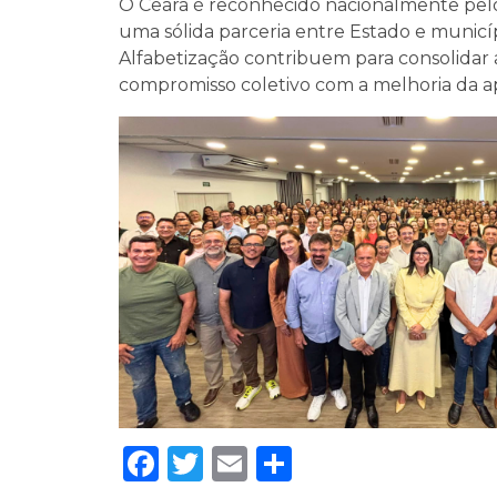
O Ceará é reconhecido nacionalmente pelos
uma sólida parceria entre Estado e municíp
Alfabetização contribuem para consolidar a
compromisso coletivo com a melhoria da a
Facebook
Twitter
Email
Share