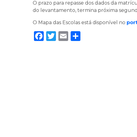
O prazo para repasse dos dados da matrícul
do levantamento, termina próxima segunda-
O Mapa das Escolas está disponível no
por
Facebook
Twitter
Email
Share