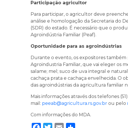
Participação agricultor
Para participar, o agricultor deve preench
análise e homologação da Secretaria do D
(SDR) do estado. É necessário que o produt
Agroindústria Familiar (Peaf).
Oportunidade para as agroindústrias
Durante o evento, os expositores também 
Agroindustria Familiar, que vai eleger os me
salame; mel; suco de uva integral e natural;
cachaça prata e cachaça envelhecida. O obj
das agroindústrias da agricultura familiar 
Mais informações através dos telefones (5
mail:
peeab@agricultura.rs.gov.br
ou pelo
Com informações do MDA.
Facebook
Twitter
Email
Share