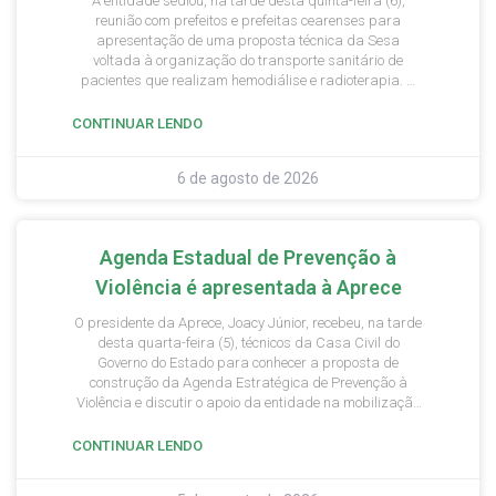
A entidade sediou, na tarde desta quinta-feira (6),
reunião com prefeitos e prefeitas cearenses para
apresentação de uma proposta técnica da Sesa
voltada à organização do transporte sanitário de
pacientes que realizam hemodiálise e radioterapia. O
encontro contou com a presença do secretário de
Atenção Especializada à Saúde/MS, Mozart Julio
CONTINUAR LENDO
Tabosa Sales; da secretária da Saúde do Estado do
Ceará, Tânia Mara Coelho; entre outros convidados. A
6 de agosto de 2026
proposta apresentada está relacionada à Portaria
GM/MS 11.165 que trata da distribuição de veículos e
recursos voltado à ampliação do acesso a tratamentos
especializados para usuários que necessitam se
Agenda Estadual de Prevenção à
deslocar para outros municípios.
Violência é apresentada à Aprece
O presidente da Aprece, Joacy Júnior, recebeu, na tarde
desta quarta-feira (5), técnicos da Casa Civil do
Governo do Estado para conhecer a proposta de
construção da Agenda Estratégica de Prevenção à
Violência e discutir o apoio da entidade na mobilização
dos municípios cearenses para a aplicação de um
questionário voltado aos prefeitos e prefeitas.
CONTINUAR LENDO