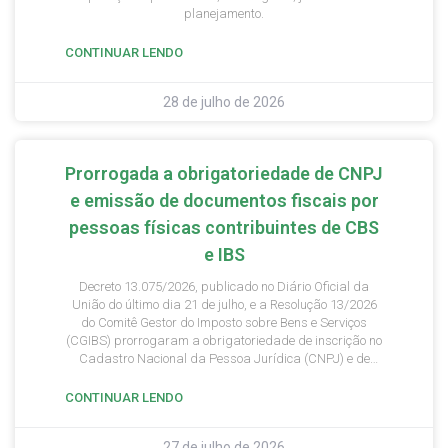
planejamento.
CONTINUAR LENDO
28 de julho de 2026
Prorrogada a obrigatoriedade de CNPJ
e emissão de documentos fiscais por
pessoas físicas contribuintes de CBS
e IBS
Decreto 13.075/2026, publicado no Diário Oficial da
União do último dia 21 de julho, e a Resolução 13/2026
do Comitê Gestor do Imposto sobre Bens e Serviços
(CGIBS) prorrogaram a obrigatoriedade de inscrição no
Cadastro Nacional da Pessoa Jurídica (CNPJ) e de
emissão de documentos fiscais eletrônicos por pessoas
físicas contribuintes da Contribuição sobre Bens e
CONTINUAR LENDO
Serviços (CBS) e do Imposto sobre Bens e Serviços (IBS).
A medida altera o cronograma inicial previsto nas
27 de julho de 2026