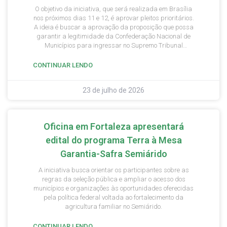
O objetivo da iniciativa, que será realizada em Brasília
nos próximos dias 11 e 12, é aprovar pleitos prioritários.
A ideia é buscar a aprovação da proposição que possa
garantir a legitimidade da Confederação Nacional de
Municípios para ingressar no Supremo Tribunal
Federal (STF) com Ação Direta de Inconstitucionalidade
(ADI) e Ação Declaratória de Constitucionalidade (ADC),
CONTINUAR LENDO
por meio do avanço da Proposta de Emenda à
Constituição (PEC) 253/2016.
23 de julho de 2026
Oficina em Fortaleza apresentará
edital do programa Terra à Mesa
Garantia-Safra Semiárido
A iniciativa busca orientar os participantes sobre as
regras da seleção pública e ampliar o acesso dos
municípios e organizações às oportunidades oferecidas
pela política federal voltada ao fortalecimento da
agricultura familiar no Semiárido.
CONTINUAR LENDO