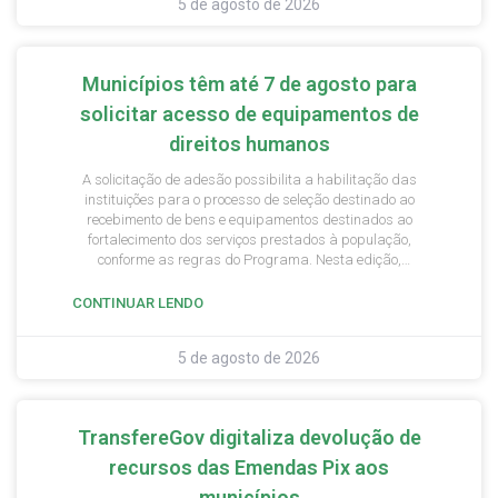
5 de agosto de 2026
Municípios têm até 7 de agosto para
solicitar acesso de equipamentos de
direitos humanos
A solicitação de adesão possibilita a habilitação das
instituições para o processo de seleção destinado ao
recebimento de bens e equipamentos destinados ao
fortalecimento dos serviços prestados à população,
conforme as regras do Programa. Nesta edição,
poderão ser apresentadas solicitações para as
políticas públicas voltadas às crianças e adolescentes,
CONTINUAR LENDO
pessoas idosas, pessoas com deficiência e pessoas
LGBTQIA+.
5 de agosto de 2026
TransfereGov digitaliza devolução de
recursos das Emendas Pix aos
municípios