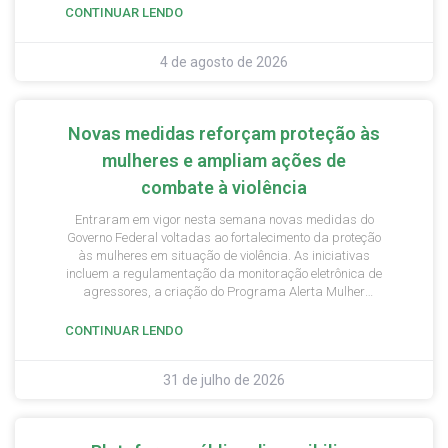
formalizar o pedido de adesão.
CONTINUAR LENDO
4 de agosto de 2026
Novas medidas reforçam proteção às
mulheres e ampliam ações de
combate à violência
Entraram em vigor nesta semana novas medidas do
Governo Federal voltadas ao fortalecimento da proteção
às mulheres em situação de violência. As iniciativas
incluem a regulamentação da monitoração eletrônica de
agressores, a criação do Programa Alerta Mulher
Segura e do Sistema Nacional de Informações Mulher
Segura (SI Mulher Segura), além da sanção de leis que
CONTINUAR LENDO
ampliam direitos e mecanismos de proteção.
31 de julho de 2026