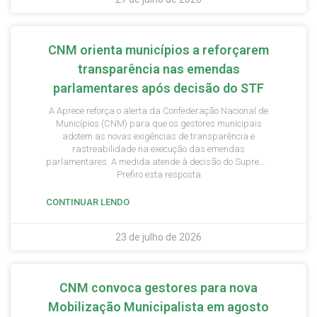
regulamentações do IBS e CBS, estendendo o prazo até
o dia 1º de janeiro de 2027.
CNM orienta municípios a reforçarem
transparência nas emendas
parlamentares após decisão do STF
A Aprece reforça o alerta da Confederação Nacional de
Municípios (CNM) para que os gestores municipais
adotem as novas exigências de transparência e
rastreabilidade na execução das emendas
parlamentares. A medida atende à decisão do Supremo
Tribunal Federal (STF), que estabelece critérios mais
Prefiro esta resposta
rigorosos para a aplicação desses recursos a partir de
2026.
CONTINUAR LENDO
23 de julho de 2026
CNM convoca gestores para nova
Mobilização Municipalista em agosto